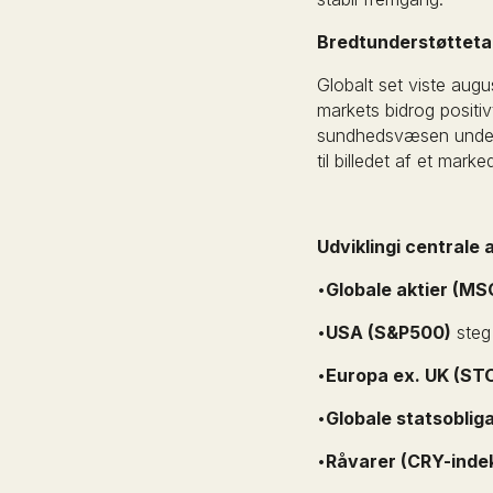
Bredtunderstøtteta
Globalt set viste aug
markets bidrog positiv
sundhedsvæsen unders
til billedet af et marke
Udviklingi centrale 
•
Globale aktier (MS
•
USA (S&P500)
steg 
•
Europa ex. UK (S
•
Globale statsobli
•
Råvarer (CRY-inde