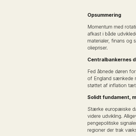
Opsummering
Momentum med rotation
afkast i både udvikle
materialer, finans og
oliepriser.
Centralbankernes d
Fed åbnede døren for 
of England sænkede r
støttet af inflation t
Solidt fundament, m
Stærke europæiske da
videre udvikling. Alli
pengepolitiske signale
regioner der trak væk