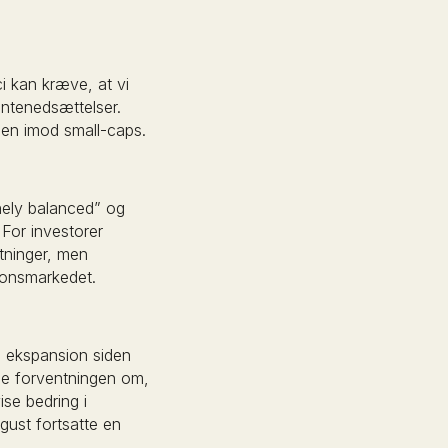
i kan kræve, at vi
entenedsættelser.
hen imod small-caps.
nely balanced” og
 For investorer
stninger, men
tionsmarkedet.
te ekspansion siden
ede forventningen om,
se bedring i
gust fortsatte en