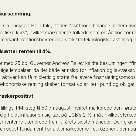
ekursændring.
 sin Jackson Hole‑tale, at den “skiftende balance mellem risic
olitiske kurs”, hvilket markederne tolkede som en åbning for r
 markant rotationsbevægelse væk fra teknologiske aktier og 
sætter renten til 4%.
et med 25 bp. Guvernør Andrew Bailey kaldte beslutningen “fi
ge lempelser, da der både er risiko for inflation og lavvækst.
ke aktiver kan få midlertidig støtte fra lavere finansieringsomko
konomiske retning skaber fortsat volatilitet i pund og obliga
askerpositivt
llings-PMI steg til 50,7 i august, hvilket markerede den førs
dig holdt inflationen sig tæt på ECB’s 2 %-mål, hvilket styrk
er renterne uændrede frem til årets sidste måneder. Den gradvi
ere robust fundament for aktiemarkederne i eurozonen, der i au