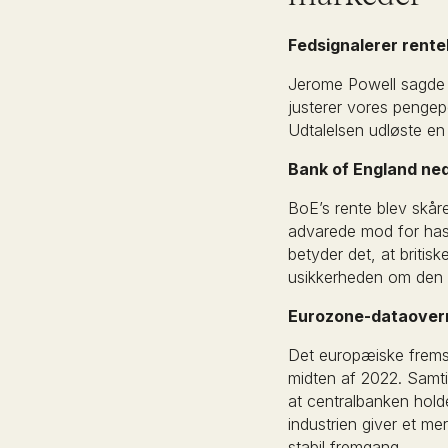
Fedsignalerer rent
Jerome Powell sagde i
justerer vores pengep
Udtalelsen udløste en
Bank of England ned
BoE’s rente blev skår
advarede mod for hasti
betyder det, at britis
usikkerheden om den ø
Eurozone-dataoverr
Det europæiske fremsti
midten af 2022. Samti
at centralbanken hold
industrien giver et m
stabil fremgang.