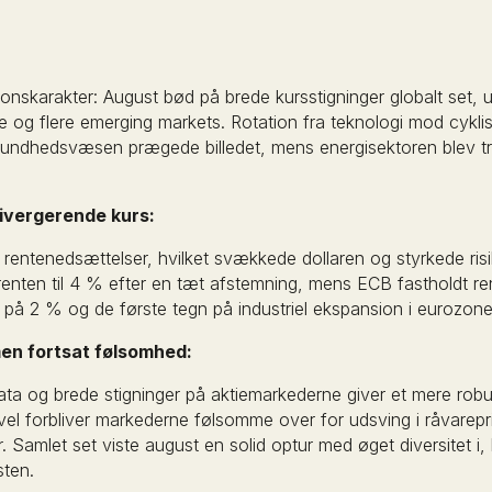
skarakter: August bød på brede kursstigninger globalt set, u
de og flere emerging markets. Rotation fra teknologi mod cykl
 sundhedsvæsen prægede billedet, mens energisektoren blev tr
ivergerende kurs:
rentenedsættelser, hvilket svækkede dollaren og styrkede risi
enten til 4 % efter en tæt afstemning, mens ECB fastholdt r
æt på 2 % og de første tegn på industriel ekspansion i eurozone
en fortsat følsomhed:
ta og brede stigninger på aktiemarkederne giver et mere rob
gevel forbliver markederne følsomme over for udsving i råvarep
r. Samlet set viste august en solid optur med øget diversitet i,
sten.