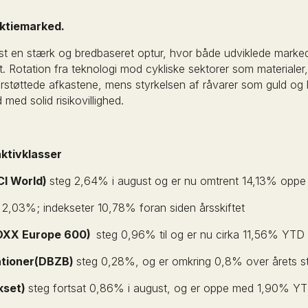
ktiemarked.
ust en stærk og bredbaseret optur, hvor både udviklede marke
t. Rotation fra teknologi mod cykliske sektorer som materialer
tøttede afkastene, mens styrkelsen af råvarer som guld og 
d med solid risikovillighed.
aktivklasser
CI World)
steg 2,64% i august og er nu omtrent 14,13% oppe å
2,03%; indekseter 10,78% foran siden årsskiftet
TOXX Europe 600)
steg 0,96% til og er nu cirka 11,56% YTD
gationer(DBZB)
steg 0,28%, og er omkring 0,8% over årets s
kset)
steg fortsat 0,86% i august, og er oppe med 1,90% Y