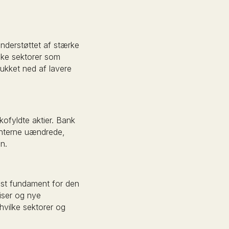
nderstøttet af stærke
iske sektorer som
ukket ned af lavere
kofyldte aktier. Bank
enterne uændrede,
n.
ust fundament for den
riser og nye
 hvilke sektorer og