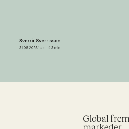
Sverrir Sverrisson
31.08.2025
/
Læs på 3 min.
Global frem
markeder