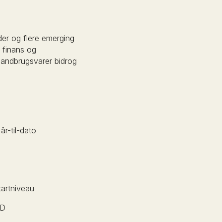
der og flere emerging
, finans og
landbrugsvarer bidrog
r-til-dato
tartniveau
TD