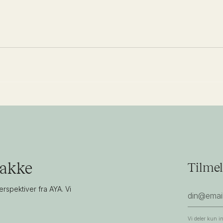
bakke
Tilmel
erspektiver fra AYA. Vi
Vi deler kun in