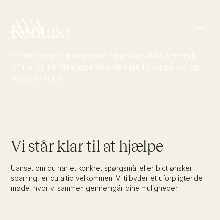
Kontakt
Et uafhængigt, transparent og proaktivt Multi-Family
Office og Fondsmæglerselskab med fokus på dig og
dine prioriteter.
Wealth & Family
Athletes
Vi står klar til at hjælpe
Uanset om du har et konkret spørgsmål eller blot ønsker
Organizations
Mød os
Team
sparring, er du altid velkommen. Vi tilbyder et uforpligtende
møde, hvor vi sammen gennemgår dine muligheder.
Karriere
FAQ