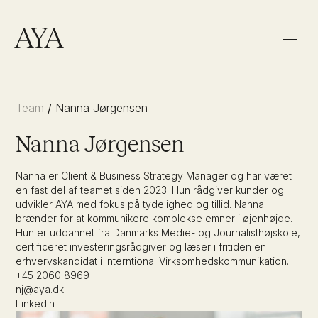
Team
/
Nanna Jørgensen
Nanna Jørgensen
Nanna er Client & Business Strategy Manager og har været
en fast del af teamet siden 2023. Hun rådgiver kunder og
Wealth & Family
Athletes
udvikler AYA med fokus på tydelighed og tillid. Nanna
brænder for at kommunikere komplekse emner i øjenhøjde.
Hun er uddannet fra Danmarks Medie- og Journalisthøjskole,
Organizations
certificeret investeringsrådgiver og læser i fritiden en
Mød os
Team
erhvervskandidat i Interntional Virksomhedskommunikation.
+45 2060 8969
nj@aya.dk
Karriere
FAQ
LinkedIn