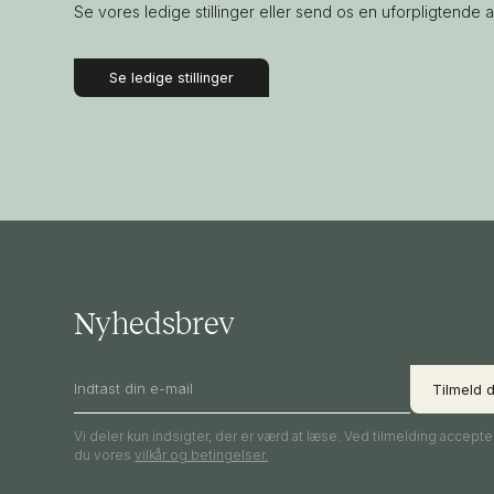
Se vores ledige stillinger eller send os en uforpligtende 
Se ledige stillinger
Nyhedsbrev
Vi deler kun indsigter, der er værd at læse. Ved tilmelding accepte
du vores
vilkår og betingelser.