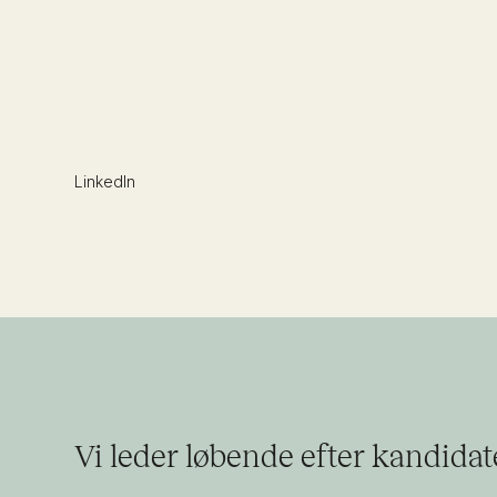
LinkedIn
Vi leder løbende efter kandidat