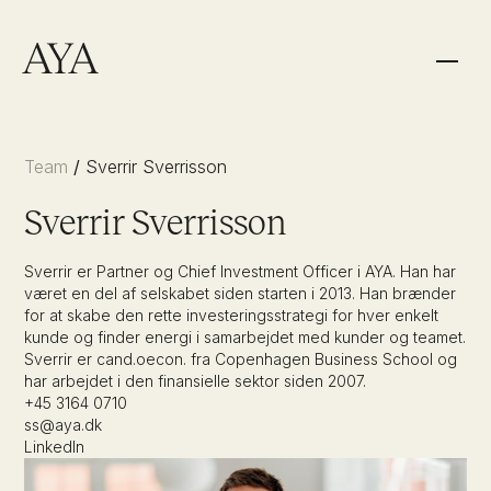
Team
/
Sverrir Sverrisson
Sverrir Sverrisson
Sverrir er Partner og Chief Investment Officer i AYA. Han har
været en del af selskabet siden starten i 2013. Han brænder
Wealth & Family
Athletes
for at skabe den rette investeringsstrategi for hver enkelt
kunde og finder energi i samarbejdet med kunder og teamet.
Sverrir er cand.oecon. fra Copenhagen Business School og
Organizations
har arbejdet i den finansielle sektor siden 2007.
Mød os
Team
+45 3164 0710
ss@aya.dk
LinkedIn
Karriere
FAQ