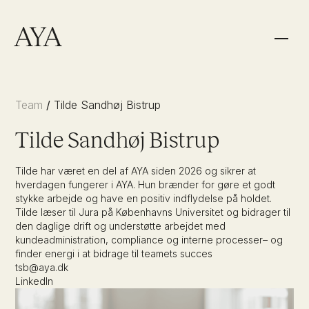
Team
/
Tilde Sandhøj Bistrup
Tilde Sandhøj Bistrup
Tilde har været en del af AYA siden 2026 og sikrer at
hverdagen fungerer i AYA. Hun brænder for gøre et godt
Wealth & Family
Athletes
stykke arbejde og have en positiv indflydelse på holdet.
Tilde læser til Jura på Københavns Universitet og bidrager til
den daglige drift og understøtte arbejdet med
Organizations
kundeadministration, compliance og interne processer– og
Mød os
Team
finder energi i at bidrage til teamets succes
tsb@aya.dk
LinkedIn
Karriere
FAQ