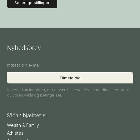
Se ledige stillinger
Nyhedsbrev
Vi deler kun indsigter, der er værd at læse. Ved tilmelding accepterer
du vores
vilkår og betingelser.
Sådan hjælper vi
Wealth & Family
Athletes