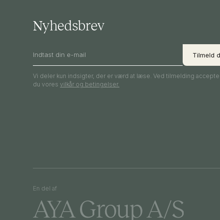
Nyhedsbrev
Vi deler kun indsigter, der er værd at læse. Ved tilmelding accepte
du vores
vilkår og betingelser.
En del af