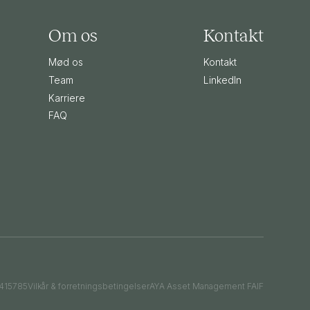
Om os
Kontakt
Mød os
Kontakt
Team
LinkedIn
Karriere
FAQ
415785
Vilkår & forretningsbetingelser
AYA Asset Management FAIF