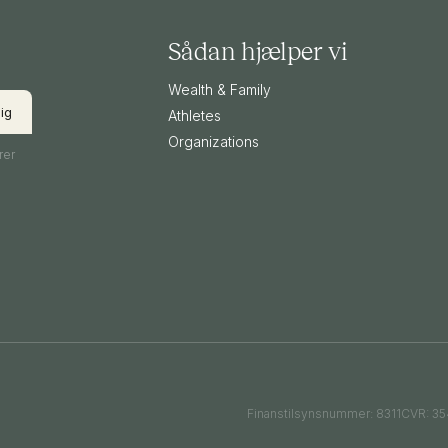
Sådan hjælper vi
Wealth & Family
Athletes
Organizations
rer
Finanstilsynsnummer: 8311
CVR: 35