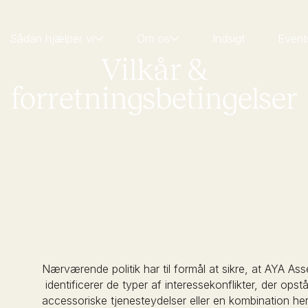
Sådan hjælper vi
Om os
Indsigt
Event
Vilkår &
forretningsbetingelser
Nærværende politik har til formål at sikre, at AYA
identificerer de typer af interessekonflikter, der opst
accessoriske tjenesteydelser eller en kombination he